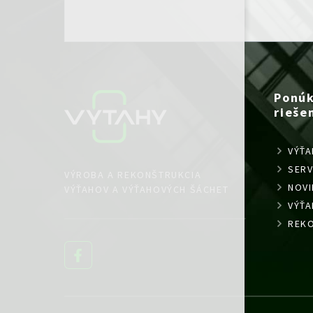
Ponú
rieše
VÝŤA
SERV
VÝROBA A REKONŠTRUKCIA
NOVI
VÝŤAHOV A VÝŤAHOVÝCH ŠÁCHET
VÝŤ
REKO