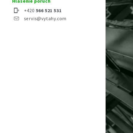
Hlásenie porúch
+420
566 521 531
servis@vytahy.com