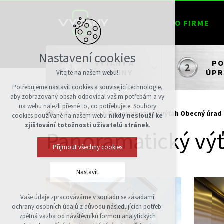
O FIRME
Nastavení cookies
VÝŤAHY A
PO
PLOŠINY
ÚPR
Vítejte na našem webu!
Potřebujeme nastavit cookies a související technologie,
aby zobrazovaný obsah odpovídal vašim potřebám a vy
na webu nalezli přesně to, co potřebujete. Soubory
Referencie
Panoramatický výťah Obecný úrad
cookies používané na našem webu
nikdy neslouží ke
zjišťování totožnosti uživatelů stránek
.
Panoramatický vý
Přijmout všechny cookies
Nastavit
Vaše údaje zpracováváme v souladu se zásadami
Technická cookies
ochrany osobních údajů z důvodu následujících potřeb:
nutná pro provozování webu
zpětná vazba od návštěvníků formou analytických