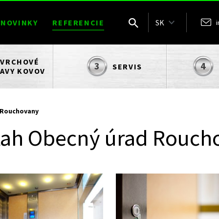
NOVINKY
REFERENCIE
SK
VRCHOVÉ
SERVIS
AVY KOVOV
 Rouchovany
ťah Obecný úrad Rouch