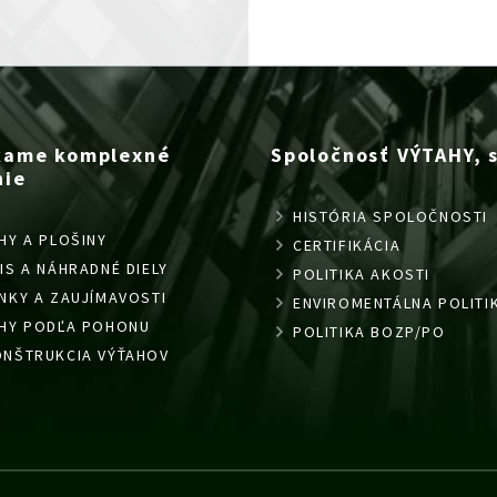
kame komplexné
Spoločnosť VÝTAHY, s.
nie
HISTÓRIA SPOLOČNOSTI
HY A PLOŠINY
CERTIFIKÁCIA
IS A NÁHRADNÉ DIELY
POLITIKA AKOSTI
NKY A ZAUJÍMAVOSTI
ENVIROMENTÁLNA POLITI
AHY PODĽA POHONU
POLITIKA BOZP/PO
NŠTRUKCIA VÝŤAHOV