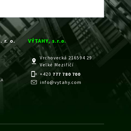
 r. o.
VÝTAHY, s.r.o.
Vrchovecká 216594 29
Velké Meziříčí
+420
777 780 700
KA
info@vytahy.com