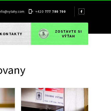
info@vytahy.com
+420
777 780 700
ZOSTAVTE SI
KONTAKTY
VÝŤAH
ovany