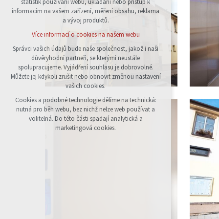
statistik používání webu, ukládání nebo přístup k
udržení kontextu stránek (session): případná
informacím na vašem zařízení, měření obsahu, reklama
přihlášení, volby jazyka, apod.
a vývoj produktů.
Volitelná cookies
Více informací o cookies na našem webu
analytická pro anonymizované vyhodnocení
návštěvnosti
Správci vašich údajů bude naše společnost, jakož i naši
důvěryhodní partneři, se kterými neustále
marketingová cookies (Google)
spolupracujeme. Vyjádření souhlasu je dobrovolné.
Více informací o cookies na našem webu
Můžete jej kdykoli zrušit nebo obnovit změnou nastavení
vašich cookies.
Cookies a podobné technologie dělíme na technická:
Přijmout všechny cookies
nutná pro běh webu, bez nichž nelze web používat a
volitelná. Do této části spadají analytická a
Odmítnout vše
marketingová cookies.