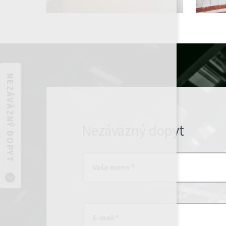
NEZÁVÄZNÝ DOPYT
Nezáväzný dopyt
Vaše meno *
E-mail *