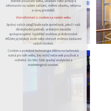
statistik používání webu, ukládání nebo přístup k
udržení kontextu stránek (session): případná
informacím na vašem zařízení, měření obsahu, reklama
přihlášení, volby jazyka, apod.
a vývoj produktů.
Volitelná cookies
Více informací o cookies na našem webu
analytická pro anonymizované vyhodnocení
návštěvnosti
Správci vašich údajů bude naše společnost, jakož i naši
důvěryhodní partneři, se kterými neustále
marketingová cookies (Google)
spolupracujeme. Vyjádření souhlasu je dobrovolné.
Více informací o cookies na našem webu
Můžete jej kdykoli zrušit nebo obnovit změnou nastavení
vašich cookies.
Cookies a podobné technologie dělíme na technická:
Přijmout všechny cookies
nutná pro běh webu, bez nichž nelze web používat a
volitelná. Do této části spadají analytická a
Odmítnout vše
marketingová cookies.