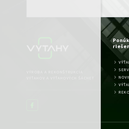
Ponú
rieše
VÝŤA
SERV
VÝROBA A REKONŠTRUKCIA
NOVI
VÝŤAHOV A VÝŤAHOVÝCH ŠÁCHET
VÝŤ
REKO