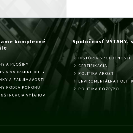
kame komplexné
Spoločnosť VÝTAHY, s.
nie
HISTÓRIA SPOLOČNOSTI
HY A PLOŠINY
CERTIFIKÁCIA
IS A NÁHRADNÉ DIELY
POLITIKA AKOSTI
NKY A ZAUJÍMAVOSTI
ENVIROMENTÁLNA POLITI
AHY PODĽA POHONU
POLITIKA BOZP/PO
NŠTRUKCIA VÝŤAHOV