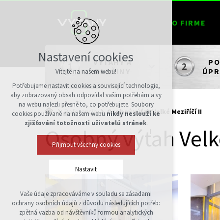
O FIRME
Nastavení cookies
VÝŤAHY A
PO
PLOŠINY
ÚPR
Vítejte na našem webu!
Potřebujeme nastavit cookies a související technologie,
aby zobrazovaný obsah odpovídal vašim potřebám a vy
na webu nalezli přesně to, co potřebujete. Soubory
Referencie
Osobný výťah Velké Meziříčí II
cookies používané na našem webu
nikdy neslouží ke
zjišťování totožnosti uživatelů stránek
.
Osobný výťah Velké
Přijmout všechny cookies
Nastavit
Vaše údaje zpracováváme v souladu se zásadami
Technická cookies
ochrany osobních údajů z důvodu následujících potřeb:
nutná pro provozování webu
zpětná vazba od návštěvníků formou analytických