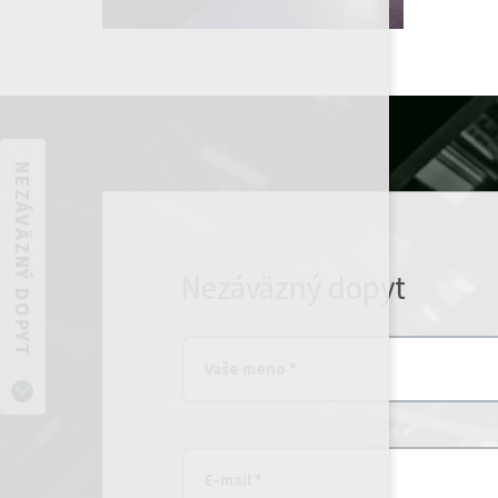
NEZÁVÄZNÝ DOPYT
Nezáväzný dopyt
Vaše meno *
E-mail *