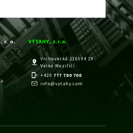
 r. o.
VÝTAHY, s.r.o.
Vrchovecká 216594 29
Velké Meziříčí
+420
777 780 700
KA
info@vytahy.com