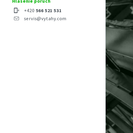
Hlásenie porúch
+420
566 521 531
servis@vytahy.com