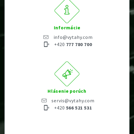
Informácie
info@vytahy.com
+420
777 780 700
Hlásenie porúch
servis@vytahy.com
+420
566 521 531