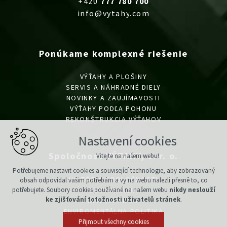
+420
777 780 700
info@vytahy.com
Ponúkame komplexné riešenie
VÝŤAHY A PLOŠINY
SERVIS A NÁHRADNÉ DIELY
NOVINKY A ZAUJÍMAVOSTI
VÝŤAHY PODĽA POHONU
REKONŠTRUKCIA VÝŤAHOV
Nastavení cookies
Spoločnosť VÝTAHY, s. r. o.
Vítejte na našem webu!
Potřebujeme nastavit cookies a související technologie, aby zobrazovaný
HISTÓRIA SPOLOČNOSTI
obsah odpovídal vašim potřebám a vy na webu nalezli přesně to, co
CERTIFIKÁCIA
potřebujete. Soubory cookies používané na našem webu
nikdy neslouží
ke zjišťování totožnosti uživatelů stránek
.
POLITIKA AKOSTI
ENVIROMENTÁLNA POLITIKA
POLITIKA BOZP/PO
Přijmout všechny cookies