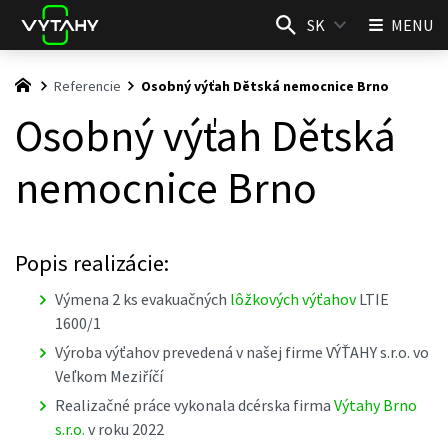
SK
MENU
Referencie
Osobný výťah Dětská nemocnice Brno
Osobný výťah Dětská
nemocnice Brno
Popis realizácie:
Výmena 2 ks evakuačných
lôžkových výťahov
LTIE
1600/1
Výroba výťahov prevedená v našej firme VÝŤAHY s.r.o. vo
Veľkom Meziříčí
Realizačné práce vykonala dcérska firma
Výtahy Brno
s.r.o.
v roku 2022