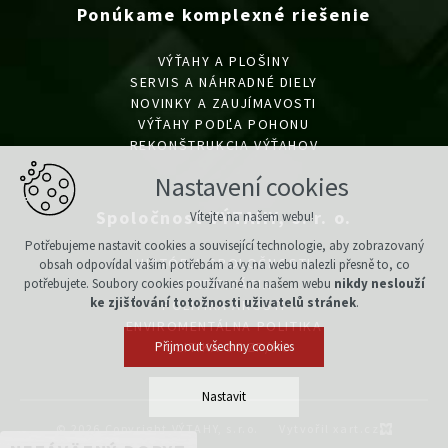
Ponúkame komplexné riešenie
VÝŤAHY A PLOŠINY
SERVIS A NÁHRADNÉ DIELY
NOVINKY A ZAUJÍMAVOSTI
VÝŤAHY PODĽA POHONU
REKONŠTRUKCIA VÝŤAHOV
Nastavení cookies
Spoločnosť VÝTAHY, s. r. o.
Vítejte na našem webu!
Potřebujeme nastavit cookies a související technologie, aby zobrazovaný
HISTÓRIA SPOLOČNOSTI
obsah odpovídal vašim potřebám a vy na webu nalezli přesně to, co
potřebujete. Soubory cookies používané na našem webu
nikdy neslouží
CERTIFIKÁCIA
ke zjišťování totožnosti uživatelů stránek
.
POLITIKA AKOSTI
ENVIROMENTÁLNA POLITIKA
Přijmout všechny cookies
POLITIKA BOZP/PO
Nastavit
© 2026 Copyright VÝTAHY, s.r.o.
Vytvořil xart.cz