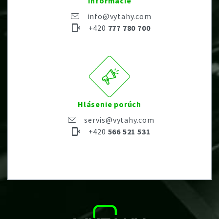
Informácie
info@vytahy.com
+420
777 780 700
Hlásenie porúch
servis@vytahy.com
+420
566 521 531