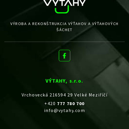
VÝROBA A REKONŠTRUKCIA VÝŤAHOV A VÝŤAHOVÝCH
ŠÁCHET
VÝTAHY, s.r.o.
Vrchovecká 216594 29 Velké Meziříčí
+420
777 780 700
info@vytahy.com