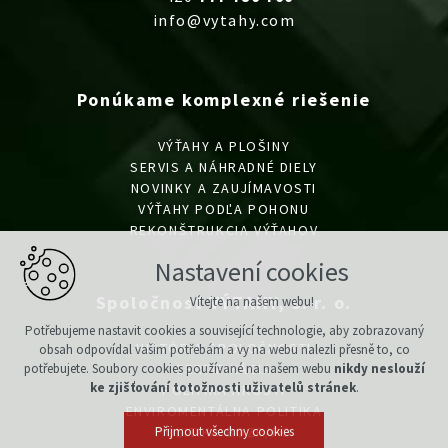
info@vytahy.com
Ponúkame komplexné riešenie
VÝŤAHY A PLOŠINY
SERVIS A NÁHRADNÉ DIELY
NOVINKY A ZAUJÍMAVOSTI
VÝŤAHY PODĽA POHONU
REKONŠTRUKCIA VÝŤAHOV
Nastavení cookies
Spoločnosť VÝTAHY, s. r. o.
Vítejte na našem webu!
Potřebujeme nastavit cookies a související technologie, aby zobrazovaný
HISTÓRIA SPOLOČNOSTI
obsah odpovídal vašim potřebám a vy na webu nalezli přesně to, co
potřebujete. Soubory cookies používané na našem webu
nikdy neslouží
CERTIFIKÁCIA
ke zjišťování totožnosti uživatelů stránek
.
POLITIKA AKOSTI
ENVIROMENTÁLNA POLITIKA
Přijmout všechny cookies
POLITIKA BOZP/PO