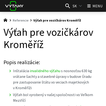
SK
MENU
Referencie
Výťah pre vozičkárov Kroměříž
Výťah pre vozičkárov
Kroměříž
Popis realizácie:
Inštalácia
invalidného výťahu
s nosnosťou 630 kg
vrátane šachty a stavebné úpravy v budove Úradu
pre zastupovanie štátu vo veciach majetkových
v Kroměříži
Výťah bol vyrobený v našej spoločnosti vo Veľkom
Meziříčí