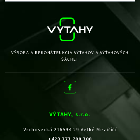
VÝROBA A REKONŠTRUKCIA VÝŤAHOV A VÝŤAHOVÝCH
ŠÁCHET
VÝTAHY, s.r.o.
Vrchovecká 216594 29 Velké Meziříčí
+420
777 780 700