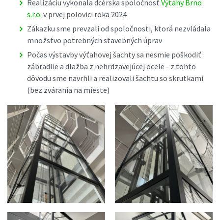
Realizáciu vykonala dcérska spoločnosť
Výtahy Brno
s.r.o.
v prvej polovici roka 2024
Zákazku sme prevzali od spoločnosti, ktorá nezvládala
množstvo potrebných stavebných úprav
Počas výstavby výťahovej šachty sa nesmie poškodiť
zábradlie a dlažba z nehrdzavejúcej ocele - z tohto
dôvodu sme navrhli a realizovali šachtu so skrutkami
(bez zvárania na mieste)