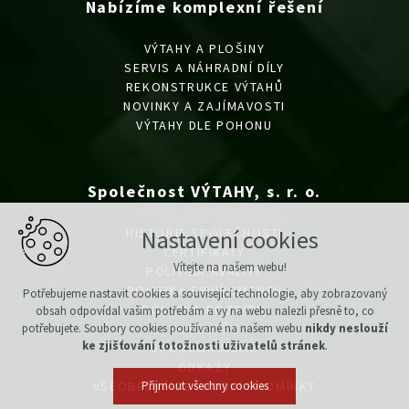
Nabízíme komplexní řešení
VÝTAHY A PLOŠINY
SERVIS A NÁHRADNÍ DÍLY
REKONSTRUKCE VÝTAHŮ
NOVINKY A ZAJÍMAVOSTI
VÝTAHY DLE POHONU
Společnost VÝTAHY, s. r. o.
Nastavení cookies
HISTORIE SPOLEČNOSTI
CERTIFIKÁTY
Vítejte na našem webu!
POLITIKA KVALITY
POLITIKA ENVIROMENTU
Potřebujeme nastavit cookies a související technologie, aby zobrazovaný
POLITIKA BOZP/PO
obsah odpovídal vašim potřebám a vy na webu nalezli přesně to, co
potřebujete. Soubory cookies používané na našem webu
nikdy neslouží
VLIV NA ŽP
ke zjišťování totožnosti uživatelů stránek
.
SPONZORUJEME
ODKAZY
Přijmout všechny cookies
VŠEOBECNÉ OBCHODNÍ PODMÍNKY