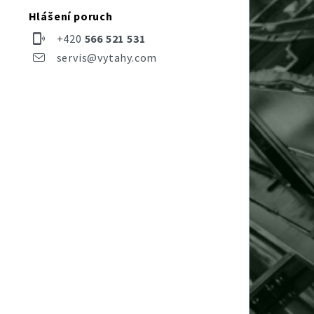
Hlášení poruch
+420
566 521 531
servis@vytahy.com