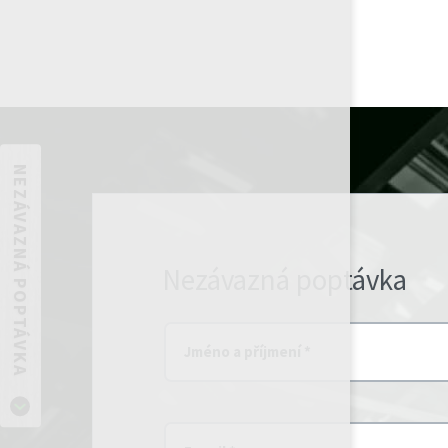
NEZÁVAZNÁ POPTÁVKA
Nezávazná poptávka
Jméno a příjmení *