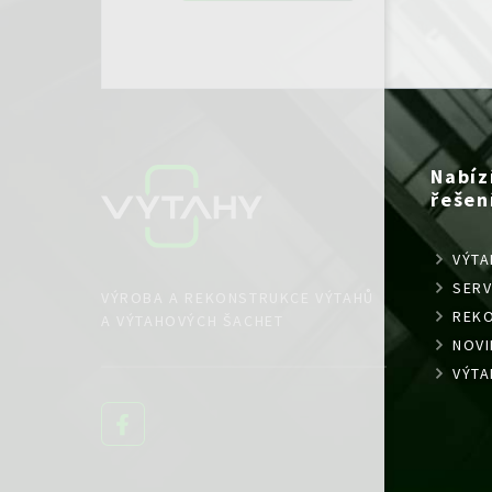
Nabíz
řešen
VÝTA
SERV
VÝROBA A REKONSTRUKCE VÝTAHŮ
REK
A VÝTAHOVÝCH ŠACHET
NOVI
VÝTA