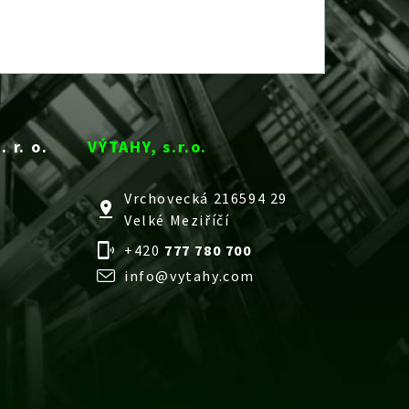
 r. o.
VÝTAHY, s.r.o.
Vrchovecká 216594 29
Velké Meziříčí
+420
777 780 700
info@vytahy.com