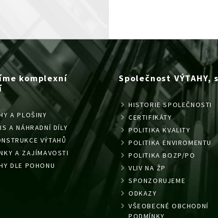
íme komplexní
Společnost VÝTAHY, s.
í
HISTORIE SPOLEČNOSTI
HY A PLOŠINY
CERTIFIKÁTY
IS A NÁHRADNÍ DÍLY
POLITIKA KVALITY
ONSTRUKCE VÝTAHŮ
POLITIKA ENVIROMENTU
NKY A ZAJÍMAVOSTI
POLITIKA BOZP/PO
HY DLE POHONU
VLIV NA ŽP
SPONZORUJEME
ODKAZY
VŠEOBECNÉ OBCHODNÍ
PODMÍNKY