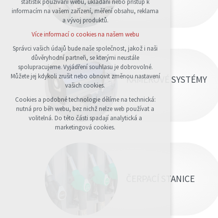
statistik používání webu, ukládání nebo přístup k
udržení kontextu stránek (session): případná
informacím na vašem zařízení, měření obsahu, reklama
přihlášení, volby jazyka, apod.
a vývoj produktů.
Volitelná cookies
Více informací o cookies na našem webu
analytická pro anonymizované vyhodnocení
návštěvnosti
Správci vašich údajů bude naše společnost, jakož i naši
důvěryhodní partneři, se kterými neustále
marketingová cookies (Google)
spolupracujeme. Vyjádření souhlasu je dobrovolné.
Více informací o cookies na našem webu
Můžete jej kdykoli zrušit nebo obnovit změnou nastavení
KAMEROVÉ SYSTÉMY
vašich cookies.
Cookies a podobné technologie dělíme na technická:
Přijmout všechny cookies
nutná pro běh webu, bez nichž nelze web používat a
volitelná. Do této části spadají analytická a
Odmítnout vše
marketingová cookies.
ČERPACÍ STANICE