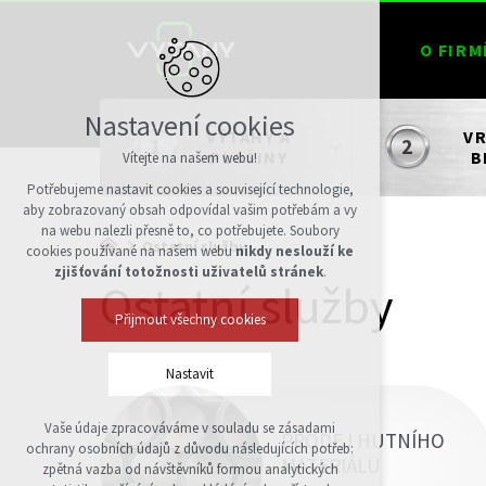
O FIRM
Nastavení cookies
VÝTAHY A
VR
PLOŠINY
B
Vítejte na našem webu!
Potřebujeme nastavit cookies a související technologie,
aby zobrazovaný obsah odpovídal vašim potřebám a vy
na webu nalezli přesně to, co potřebujete. Soubory
Ostatní služby
cookies používané na našem webu
nikdy neslouží ke
zjišťování totožnosti uživatelů stránek
.
Ostatní služby
Přijmout všechny cookies
Nastavit
Vaše údaje zpracováváme v souladu se zásadami
PRODEJ HUTNÍHO
Technická cookies
ochrany osobních údajů z důvodu následujících potřeb:
MATERIÁLU
nutná pro provozování webu
zpětná vazba od návštěvníků formou analytických