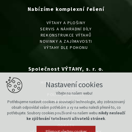
Nabízíme komplexní řešení
VÝTAHY A PLOŠINY
SERVIS A NÁHRADNÍ DÍLY
REKONSTRUKCE VÝTAHŮ
NOVINKY A ZAJÍMAVOSTI
VÝTAHY DLE POHONU
Společnost VÝTAHY, s. r. o.
HISTORIE SPOLEČNOSTI
Nastavení cookies
CERTIFIKÁTY
Vítejte na našem webu!
POLITIKA KVALITY
POLITIKA ENVIROMENTU
Potřebujeme nastavit cookies a související technologie, aby zobrazovaný
POLITIKA BOZP/PO
obsah odpovídal vašim potřebám a vy na webu nalezli přesně to, co
potřebujete. Soubory cookies používané na našem webu
VLIV NA ŽP
nikdy neslouží
ke zjišťování totožnosti uživatelů stránek
.
SPONZORUJEME
ODKAZY
VŠEOBECNÉ OBCHODNÍ PODMÍNKY
Přijmout všechny cookies