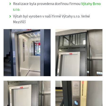
Realizace byla provedena dceřinou firmou
Výtahy Brno
s.r.o.
Výtah byl vyroben v naší firmě Výtahy s.r.o. Velké
Meziříčí