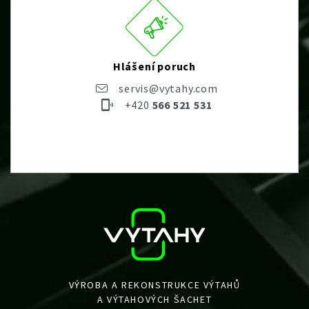
Hlášení poruch
servis@vytahy.com
+420
566 521 531
VÝROBA A REKONSTRUKCE VÝTAHŮ
A VÝTAHOVÝCH ŠACHET