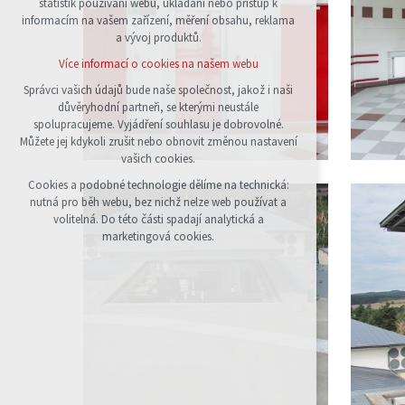
statistik používání webu, ukládání nebo přístup k
udržení kontextu stránek (session): případná
informacím na vašem zařízení, měření obsahu, reklama
přihlášení, volby jazyka, apod.
a vývoj produktů.
Volitelná cookies
Více informací o cookies na našem webu
analytická pro anonymizované vyhodnocení
návštěvnosti
Správci vašich údajů bude naše společnost, jakož i naši
důvěryhodní partneři, se kterými neustále
marketingová cookies (Google)
spolupracujeme. Vyjádření souhlasu je dobrovolné.
Více informací o cookies na našem webu
Můžete jej kdykoli zrušit nebo obnovit změnou nastavení
vašich cookies.
Cookies a podobné technologie dělíme na technická:
Přijmout všechny cookies
nutná pro běh webu, bez nichž nelze web používat a
volitelná. Do této části spadají analytická a
Odmítnout vše
marketingová cookies.