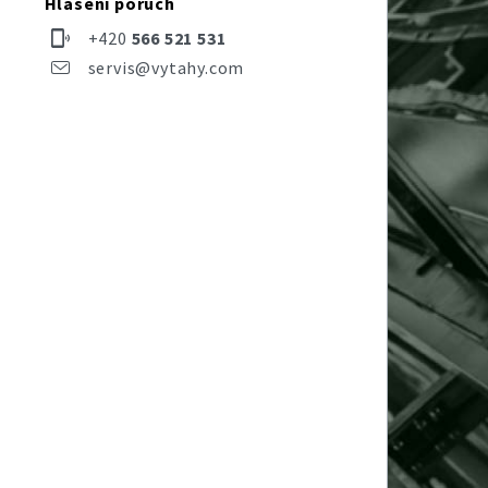
Hlášení poruch
+420
566 521 531
servis@vytahy.com