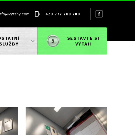
info@vytahy.com
+420
777 780 700
OSTATNÍ
SESTAVTE SI
SLUŽBY
VÝTAH