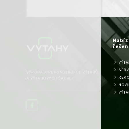
Nabíz
řešen
VÝTA
SERV
VÝROBA A REKONSTRUKCE VÝTAHŮ
REK
A VÝTAHOVÝCH ŠACHET
NOVI
VÝTA