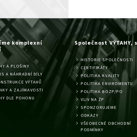
íme komplexní
Společnost VÝTAHY, s.
í
HISTORIE SPOLEČNOSTI
HY A PLOŠINY
CERTIFIKÁTY
IS A NÁHRADNÍ DÍLY
POLITIKA KVALITY
ONSTRUKCE VÝTAHŮ
POLITIKA ENVIROMENTU
NKY A ZAJÍMAVOSTI
POLITIKA BOZP/PO
HY DLE POHONU
VLIV NA ŽP
SPONZORUJEME
ODKAZY
VŠEOBECNÉ OBCHODNÍ
PODMÍNKY