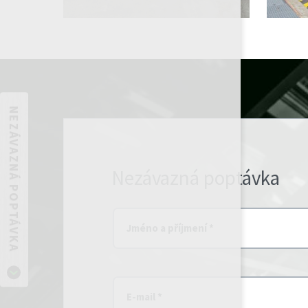
NEZÁVAZNÁ POPTÁVKA
Nezávazná poptávka
Jméno a příjmení *
E-mail *