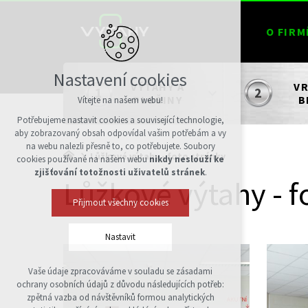
O FIRM
Nastavení cookies
VÝTAHY A
VR
PLOŠINY
B
Vítejte na našem webu!
Potřebujeme nastavit cookies a související technologie,
aby zobrazovaný obsah odpovídal vašim potřebám a vy
na webu nalezli přesně to, co potřebujete. Soubory
Lůžkové výtahy - foto stránky
cookies používané na našem webu
nikdy neslouží ke
zjišťování totožnosti uživatelů stránek
.
Lůžkové výtahy - f
Přijmout všechny cookies
Nastavit
Vaše údaje zpracováváme v souladu se zásadami
Technická cookies
ochrany osobních údajů z důvodu následujících potřeb:
nutná pro provozování webu
zpětná vazba od návštěvníků formou analytických