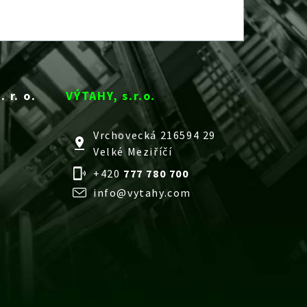
 r. o.
VÝTAHY, s.r.o.
Vrchovecká 216594 29
Velké Meziříčí
+420
777 780 700
info@vytahy.com