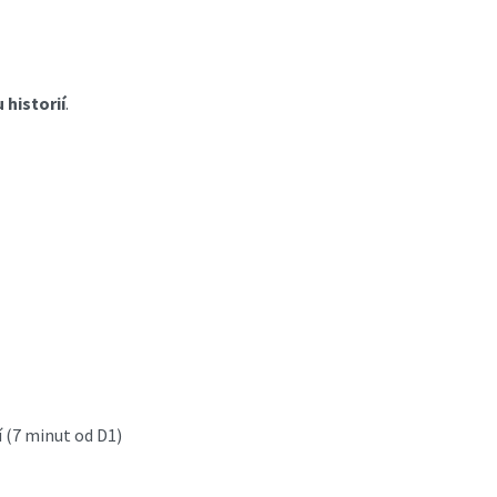
 historií
.
í (7 minut od D1)