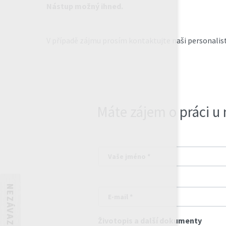
Nástup možný ihned.
V případě zájmu prosím kontaktujte naši personalis
Máte zájem o práci u 
Vaše jméno *
E-mail *
Životopis a další dokumenty