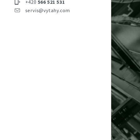
+420
566 521 531
servis@vytahy.com