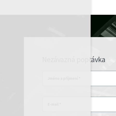
Nezávazná poptávka
Jméno a příjmení *
E-mail *