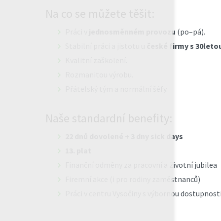
Na co se můžete těšit:
Práci v
jednosměnném provozu
(po–pá).
Stabilní práci a jistotu u
české firmy s 30letou
Kvalitní zaškolení.
Rozmanitou výrobu.
Přátelský tým a normální šéfy.
Naše standardní benefity:
22 dnů dovolené + 3 dny sick days
13. plat
Finanční odměny za pracovní a životní jubilea
Firemní akce (i pro rodiny zaměstnanců)
Práci v centru Vysočiny s výbornou dostupnost