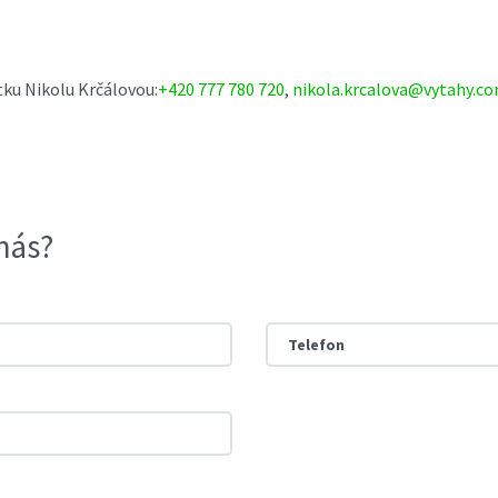
tku Nikolu Krčálovou:
+420 777 780 720
,
nikola.krcalova@vytahy.c
nás?
Telefon