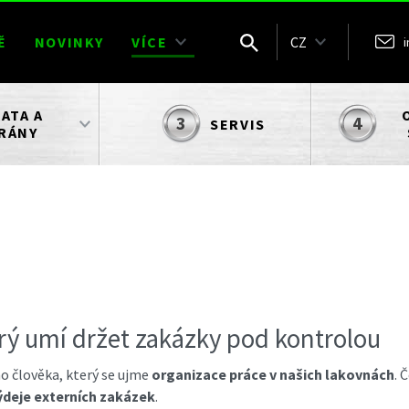
Ě
NOVINKY
VÍCE
CZ
ATA A
SERVIS
RÁNY
rý umí držet zakázky pod kontrolou
 člověka, který se ujme
organizace práce v našich lakovnách
. 
ýdeje externích zakázek
.