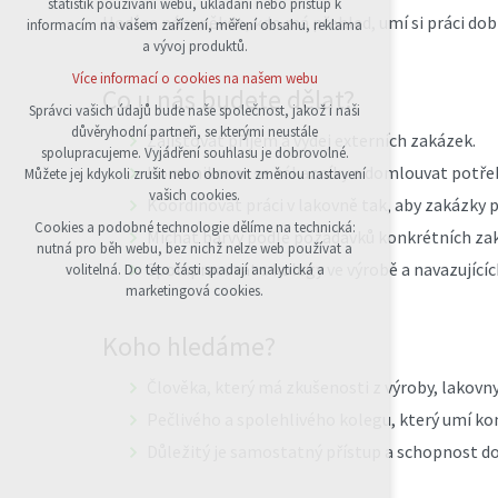
statistik používání webu, ukládání nebo přístup k
udržení kontextu stránek (session): případná
Hodí se nám někdo, kdo má přehled, umí si práci dob
informacím na vašem zařízení, měření obsahu, reklama
přihlášení, volby jazyka, apod.
a vývoj produktů.
Volitelná cookies
Více informací o cookies na našem webu
analytická pro anonymizované vyhodnocení
Co u nás budete dělat?
návštěvnosti
Správci vašich údajů bude naše společnost, jakož i naši
důvěryhodní partneři, se kterými neustále
marketingová cookies (Google)
Zajišťovat příjem a výdej externích zakázek.
spolupracujeme. Vyjádření souhlasu je dobrovolné.
Více informací o cookies na našem webu
Komunikovat se zákazníky a domlouvat potřeb
Můžete jej kdykoli zrušit nebo obnovit změnou nastavení
vašich cookies.
Koordinovat práci v lakovně tak, aby zakázky 
Cookies a podobné technologie dělíme na technická:
Přijmout všechny cookies
Míchat barvy podle požadavků konkrétních za
nutná pro běh webu, bez nichž nelze web používat a
Spolupracovat s kolegy ve výrobě a navazující
volitelná. Do této části spadají analytická a
Odmítnout vše
marketingová cookies.
Koho hledáme?
Člověka, který má zkušenosti z výroby, lako
Pečlivého a spolehlivého kolegu, který umí ko
Důležitý je samostatný přístup a schopnost d