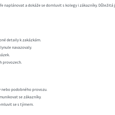
ře naplánovat a dokáže se domluvit s kolegy i zákazníky. Důležitá 
né detaily k zakázkám.
plynule navazovaly.
kázek.
ch provozech.
vny nebo podobného provozu.
munikovat se zákazníky.
omluvit se s týmem.