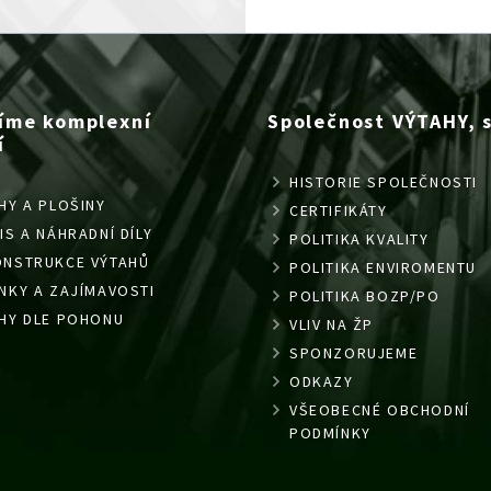
íme komplexní
Společnost VÝTAHY, s.
í
HISTORIE SPOLEČNOSTI
HY A PLOŠINY
CERTIFIKÁTY
IS A NÁHRADNÍ DÍLY
POLITIKA KVALITY
ONSTRUKCE VÝTAHŮ
POLITIKA ENVIROMENTU
NKY A ZAJÍMAVOSTI
POLITIKA BOZP/PO
HY DLE POHONU
VLIV NA ŽP
SPONZORUJEME
ODKAZY
VŠEOBECNÉ OBCHODNÍ
PODMÍNKY