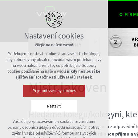
O FIRM
Nastavení cookies
VÝTAHY A
VR
PLOŠINY
B
Vítejte na našem webu!
Potřebujeme nastavit cookies a související technologie,
aby zobrazovaný obsah odpovídal vašim potřebám a vy
na webu nalezli přesně to, co potřebujete. Soubory
Kariéra
Mistr lakoven
cookies používané na našem webu
nikdy neslouží ke
zjišťování totožnosti uživatelů stránek
.
Mistr lakoven
Přijmout všechny cookies
Nastavit
Hledáme kolegu/kolegyni, kte
Vaše údaje zpracováváme v souladu se zásadami
Technická cookies
Do našeho týmu hledáme zkušeného a zodpovědného
ochrany osobních údajů z důvodu následujících potřeb:
nutná pro provozování webu
komunikace se zákazníky i koordinace příjmu a v
zpětná vazba od návštěvníků formou analytických