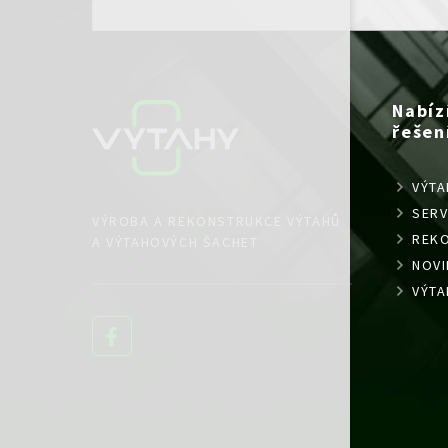
Nabíz
řešen
VÝTA
SERV
VÝROBA A REKONSTRUKCE VÝTAHŮ
REK
A VÝTAHOVÝCH ŠACHET
NOVI
VÝTA