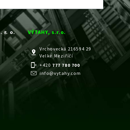
 r. o.
VÝTAHY, s.r.o.
Vrchovecká 216594 29
Velké Meziříčí
+420
777 780 700
info@vytahy.com